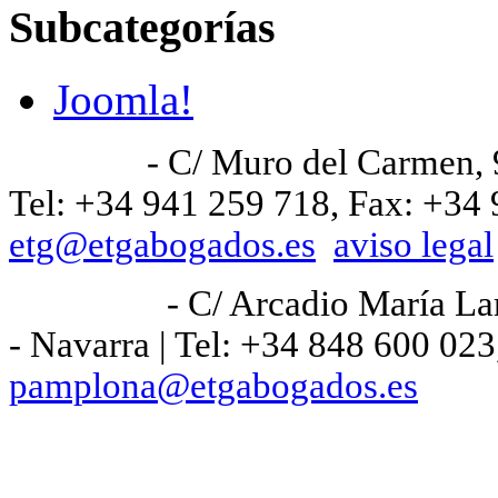
Subcategorías
Joomla!
Logroño
- C/ Muro del Carmen, 9
Tel: +34 941 259 718, Fax: +34 
etg@etgabogados.es
aviso legal
Pamplona
- C/ Arcadio María La
- Navarra | Tel: +34 848 600 023
pamplona@etgabogados.es